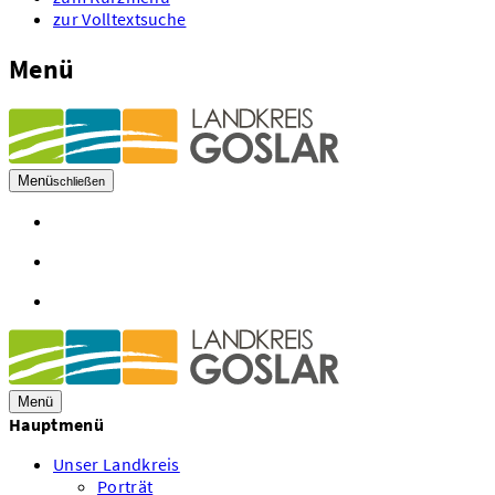
zur Volltextsuche
Menü
Menü
schließen
Öffnungszeiten
Kontakt
Mitarbeiter A - Z
Menü
Hauptmenü
Unser Landkreis
Porträt