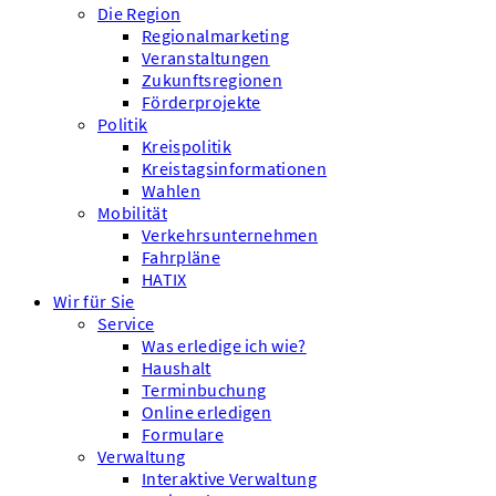
Die Region
Regionalmarketing
Veranstaltungen
Zukunftsregionen
Förderprojekte
Politik
Kreispolitik
Kreistagsinformationen
Wahlen
Mobilität
Verkehrsunternehmen
Fahrpläne
HATIX
Wir für Sie
Service
Was erledige ich wie?
Haushalt
Terminbuchung
Online erledigen
Formulare
Verwaltung
Interaktive Verwaltung