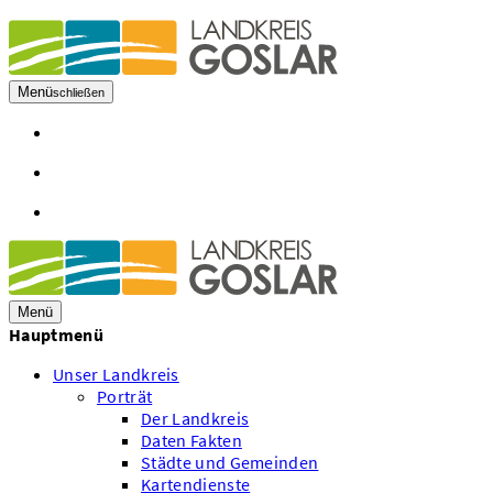
Menü
schließen
Öffnungszeiten
Kontakt
Mitarbeiter A - Z
Menü
Hauptmenü
Unser Landkreis
Porträt
Der Landkreis
Daten Fakten
Städte und Gemeinden
Kartendienste