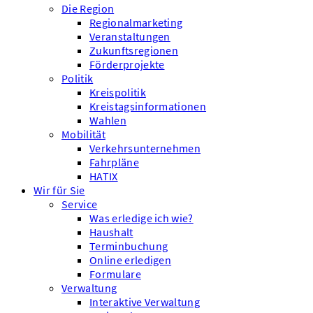
Die Region
Regionalmarketing
Veranstaltungen
Zukunftsregionen
Förderprojekte
Politik
Kreispolitik
Kreistagsinformationen
Wahlen
Mobilität
Verkehrsunternehmen
Fahrpläne
HATIX
Wir für Sie
Service
Was erledige ich wie?
Haushalt
Terminbuchung
Online erledigen
Formulare
Verwaltung
Interaktive Verwaltung