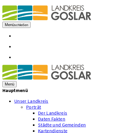
Menü
schließen
Öffnungszeiten
Kontakt
Mitarbeiter A - Z
Menü
Hauptmenü
Unser Landkreis
Porträt
Der Landkreis
Daten Fakten
Städte und Gemeinden
Kartendienste