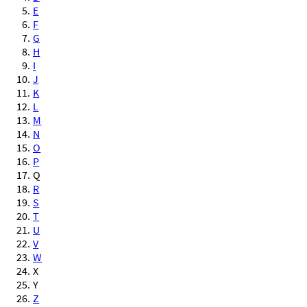
E
F
G
H
I
J
K
L
M
N
O
P
Q
R
S
T
U
V
W
X
Y
Z