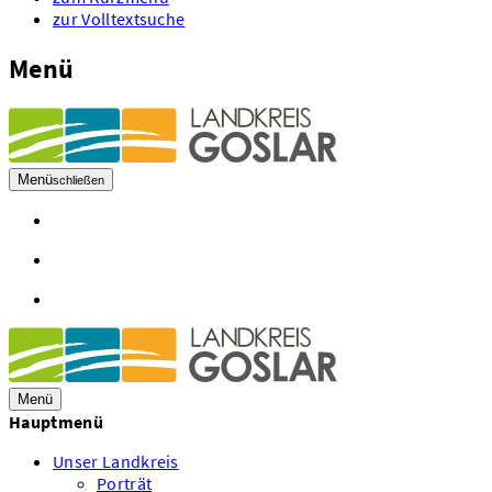
zur Volltextsuche
Menü
Menü
schließen
Öffnungszeiten
Kontakt
Mitarbeiter A - Z
Menü
Hauptmenü
Unser Landkreis
Porträt